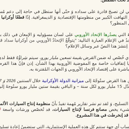
، فهي لن تصبحَ قادرة على سداده وَ حتّى أنها ستظل في حاجة إلى دعم م
 التهافت الكبير من منظومتها الإقتصادية وَ الديمغرافية. إذًا
قطعًا أوكرانيا
ل المنظور؟
ة
التي
يصدُرها الإتحاد الأوروبي
على لسان مسؤوليه وَ الإمعان في ذلك ب
دُ في الإعلام العبارة التالية:
"يتوقّعُ الإتحادُ الأوروبي من أوكرانيا سدا
 إنتشرَ هذا النصّ عبر وسائل الإعلام؟
ي خُصّص له ضمن
القرض بقيمة تسعين مليار يورو،
سيتم شِراؤُهُ فقط لدى
ها إتفاقيات خاصة مع المفوضية الأوروبية بهذا الشأن. إذن فإنّ هذا القر
باشرة على إقتصاد الإتحاد الأوروبي وَ الجهات المُقترنة به.
هذا القرض ستُوجّهُ إلى
ميزانية الدولة الأوكرانية
خلال
السنتين 2026 وَ 2027 م
الباقي بقيمة ستين مليار يورو ستُوجهُ إلى
لتسليح، وَ لقد تم نشر تقارير مُهمة تفيدُ بأنّ
منظومة إنتاج السيارات الألما
الشيء يخص
مصانع فرنسا لإنتاج السيارات،
قد تُخصّص ورشات واسعة
ل
ا قد إنخرطت في هذا المشروع.
ب أي جهة ستتم كل هذه العملية الإستثمارية، التي ستضمنُ إعادة تسليح أور