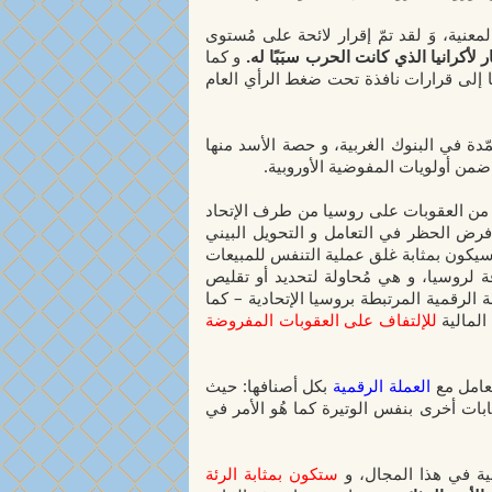
عنية، وَ لقد تمّ إقرار لائحة على مُستوى
لأكرانيا الذي كانت الحرب سبَبًا له.
و كما
ها إلى قرارات نافذة تحت ضغط الرأي العام
مّدة في البنوك الغربية، و حصة الأسد منها
 ضمن أولويات المفوضية الأوروبية.
من
العقوبات على روسيا من طرف الإتحاد
 فرض الحظر في التعامل و التحويل البيني
يكون بمثابة غلق عملية التنفس للمبيعات
طاقة لروسيا، و هي مُحاولة لتحديد أو تقليص
الرقمية المرتبطة بروسيا الإتحادية – كما
المالية
للإلتفاف على العقوبات المفروضة
تعامل مع
العملة الرقمية
بكل أصنافها: حيث
سابات أخرى بنفس الوتيرة كما هُو الأمر في
بية في هذا المجال، و
ستكون بمثابة الرئة