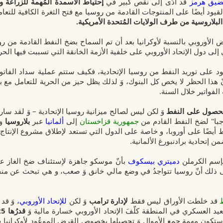
ضيق هرمز
قد أدّى إلى نقص كبير في
إحتياط الأسمدة المُهمة للزراعة و
لقيود أيضًا على المنتوجات القادمة من روسيا مع فتح الثغرة الكافية للتع
بلاروسية من طرف الولايات المُتحدة الأمريكية.
الأوروبي بالنسبة لأوكرانيا بعد أن تم السماح بضخ النفط القادمة من روس
سي إلى دول الإتحاد الأوروبي على خلفية الأزمة الخانقة التي تسببت فيها الح
لقيود على توريد النفط من روسيا الإتحادية، فكيف ستتم عملية سداد الفات
ّ هذا الحظر لا يخص كل البنوك، وَ لذلك يظل حيز من الحرية للتعامل مع بن
 الفواتير خلال السنة.
ة للحصول على النفط
وَ لكن ليس لصالح ميزانية روسيا الإتحادية – وَ لقد سا
با" لضخ النفط القادم من
جمهورية قزاخستان
إلى
ألمانيا
عبر
بلاروسيا
و
أيضًا على أوروبا، و خاصة على الدول التي تستعد لإطلاق مشروع الإنتاج الح
ن إتحادية برادنبورغ الألمانية.
بإسم الكرملن
دميتري بيسكوف
بأنّ موسكو جاهزة لإستئناف ضخ الغاز عبر
نى ذلك أنّ روسيا تتواجدُ في وضع مالي خانق وَ صعب، و هي تبحث عن من
ط
قد خلطت الأوراق ليس فقط
لإدارة ترامب
وَ لكن
للإتحاد الأوروبي،
وَ ق
يد العسكري في المنطقة كلّفَ الإتحاد الأوروبي خسارة مالية وَ
قدرُها 25 مليار يورو
ه ستكون مهمة جمع الأموال وَ تحصيلها بخصوص القرض الموعُود لأوكرانيا
ص