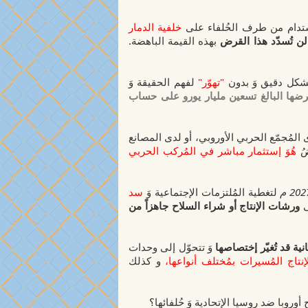
ُستدام من طرف الحُلفاء على
خلفية الدمار
 لن تُسدّد هذا القرض
بهذه القيمة الباهضة.
شكل دقيق وَ بدون
"تهوّر"
لفهم الحقيقة وَ
د قرضها البالغ تسعين مليار يورو على حساب
 المُجمّع الحربي الأوروبي، أو لدى المصانع
ضُ
هُوَ إستثمار مباشر في المُركب الحربي
لتغطية المُلتزمات الإجتماعية وَ
سد
ورشات الإنتاج أو شراء السلاح جاهزاً من
نية قد تُغيّر إختصاصها
وَ تتحوّل إلى وحدات
إنتاج المُسيرات بمُختلف أنواعها،
و كذلك
وبا ضد روسيا الإتحادية وَ حُلفائها؟