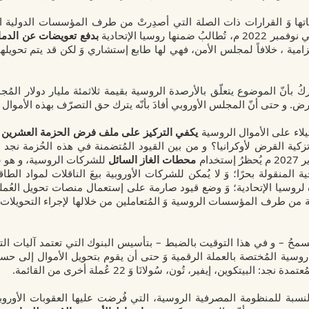
تها وَ القرارات ذات الصلة التي أصدِرتْ من طرف المؤسسات الدولية الم
بر 2022 م، تُطالبُ ضمنها روسيا الإتحادية
بدفع تعويضات عن الدمار 
زامية ، خلافاً لمجلس الأمن، فهي لها طابع إستشاري وَ لكن قد يتم تحويل
كُ بأنّ الموضوع يتعلّق بالأرصدة الروسية
بقيمة ثلاثمئة مليار دولار
المُج
قرض. و حتى أنّ المجلس الأوروبي أفادَ بأنّه يترك حق التصرّف بهذه الأموال
ستيلاء على الأموال الروسية
يكفي التركيز على ملف فرض الحزمة العشرين
زكية القرض لأوكرانيا؟ و من بين القيود المُتضمنة في هذه الحُزمة نجد
خدام
محطات الغاز السائل
للشركات الروسية، و هو س
ة المنقولة بحرًا؛ وَ لا يُمكن للشركات الأوروبية بيعَ الناقلات لمواد ال
وسيا الإتحادية؛ وَ وضع قيود صارمة على إستعمال منصات تحويل العُملة 
ملة من طرف المؤسسات الروسية وَ المُتعاملين من خلالها لإجراء التحويلات 
سمحُ – و في هذا التوقيت بالضبط – بتأسيس البنوك التي تعتمد آليات ال
لاروسية المُختصة بالعملة الرقمية وَ حتى أن يقوم بتحويل الأموال إلى ح
مُعتمدة نجد:
البيتكوين، إيفير، تُون، سُولانَا وَ 22 عُملة أخرى من القائمة.
لنسبة للمنظومة المصرفية الروسية، التي فُرضت عليها العقوبات الأورو