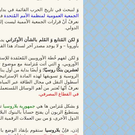
وَ لنبحث في تاريخ الحرب القائمة في بدايا
الجمعية العمومية لمنظمة الأمم المُتحدة
في نوفم
نعرفُ أنّ قرارات الجمعية الأممية ليست إل
الدولي.
وَ لكن المُتابع وَ المُلم بالشأن الأوكراني
يدر
بأوروبا – و لا يوجد مصدر آخر لسداد هذا ال
وَ لكن لفهم خُطة الأوروبيين المُعتَمَدة للإ
الأوروبي،
و التي أتت مُتزامنة مع موضوع ت
لعشرين بنكًا روسيًا؛
وَ أيضًا بداية من أول يناير 2027 م يُحظرُ إست
الروسية وَ تسويقها لهذه المادة الإستراتيجي
أسطول النقل في مجال الطاقة عبر المياه لر
نعرفُ أنّها تُعتبر من أهم الوسائل المُستع
في القطاع المصرفي.
وَ بشكل مُتزامن ها هي
جمهورية بلاروسيا
ت
يستطيعُ الزبون أن يفتح حساباً بالبنوك الب
الدول الأخرى، وَ من بين العملات الرقمية ال
إذن، فإنّ
بلاروسيا
ستقوم بإنقاذ الوضع با