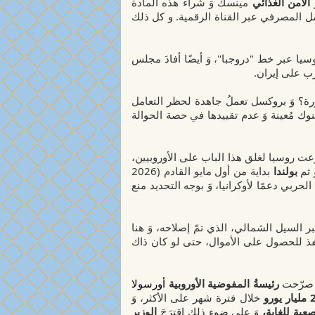
 الأمن الغذائي
مينسك وَ شراء هذه المادة
امل المصرفي عبر القناة الرقمية. و كل ذلك
يا عبر خط "دروجبا"، وَ أيضًا أفادَ مجلس
رب على إيران.
ورة؟ وَ بروكسل تعملُ جاهدة لحظر التعامل
وك مُعينة وَ عدم تقييدها في حصة الحوالة
رعت روسيا لغلق هذا الباب على الأوروبيين،
 ثم
بولندا
بداية من أول مايو القادم (2026
ربي دعمًا لأوكرانيا، وَ بوجه التحديد منع
 السيل الشمالي، الذي تمّ إصلاحه، وَ هنا
فذ للحصول على الأموال، حتى لو كان ذاك
د صرّحت
رئيسةُ المفوضية الأوروبية
أورسولا
خلال فترة شهر على الأكثر، وَ
عبة للغاية،
وَ على ضوء ذلك إقترَحَ
الوزير