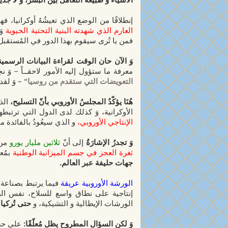
إنطلاقًا من الوضع الذي تعيشُهُ أوكرانيا
العارم الذي شهدته البنية التحتية الحيوية
وَ
فمن يا تُرى سيقوم بهذا الدور في المُستقب
وَ الآن حان الوقت لقراءة البيانات الرسمي
معرفة ما ستؤول إليه الأمور لاحقــاً – وَ نج
التعويضات التي ستقدم من روسيا"
– وَ لقد
هُنَا يؤكّدُ المجلسُ الأوروبي بأنّ التسليح،
الذ
الأوكرانية، وَ كذلك لدى الدول التي ترتبط
الإنتاجي الأوروبي،
و الذي سيعُودُ بالفائدة م
وَ تجدرُ الإشارَةُ
إلى أنّ
ثلاثين مليار يورو
من 
ثغرة العجز في جسم الميزانية الوطنية
بمُعدّل 15 مليار يورو لكل سنة – و 
جهات حليفة عبر العالم.
الورشة الأوروبية عريقة
فيما يرتبط بصناعة ا
إنتاجية على نطاق واسع للسلاح، نفس 
الورشات الإيطالية و التشيكية، و
حتى تُركي
وَ لكن السؤال المطروح يظل مُعلّقًا:
على حسا