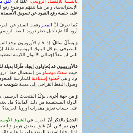
بالنسبة للإقتصاد الروسي،
علمًا أنّ
غلق م
الإستراتيجية، و من هنا نتفهّم موضوع رفع ا
على خلفية رفع القيود عن تسويق الأسمدة ال
كما نعرفُ أنَّ
المجر
رفعت الفيتو عن القرض 
أروبا أنّهُ تمّ تأجيل حظر توريد النفط الرو
وَ يسألُ سائلٌ:
إذا قامَ الأوروبيون برفع ا
المصرفي مع جّل البنوك الروسية، طبعًا، إن
التي لن تتعدَّ إجمالي الأموال اللازمة لتغطية
فالأوروبيون قد يُحاولون إيجاد طُرقًا بديل
حيث
منعتْ موسكُو
من إستعمال خط "دروج
م)، و هي
خُطوة إستباقبة
لمُمارسة الضغوط 
وصول النفط القزاخي إلى مدينة
شويدت
ضم
وَ من جهة أخرى،
يؤكْدُ المُتحدث الرسمي 
الدولة المستفيدة من ذلك ألمانيا؟ هل يع
على حساب تعزيز مقدرات أوروبا الحربية؟
الجديرُ بالذكر
أنّ الحرب في
الشرق الأوس
فون دير لاين
بأنّ غلق مضيق هرمز وَ التصع
لذلك فإذا إستمرَّ الوضع على ما عليه فإنّ