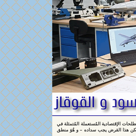
ُصطلحات الإقتصادية المُستعملة المُتمثلة في
و لكن هذا القرض يجب سداده – و هُوَ منطق