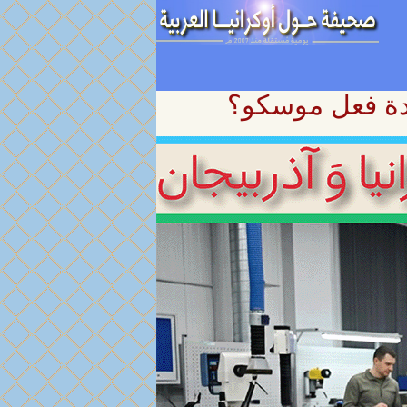
ردة فعل موسكو؟