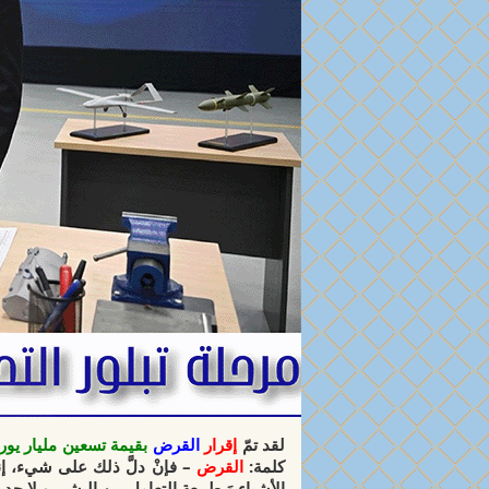
لقد تمّ
إقرار
القرض
بقيمة تسعين مليار يور
كلمة:
القرض
– فإنْ دلَّ ذلك على شيء، إن
الأشياء وَ طبيعة التعامل بين البشر، و لا 