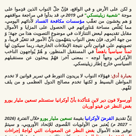
و لكن على الأرض و في الواقع،
فإنّ جلّ النواب الذين قدِموا على
موجة
"شعبية زيلينسكي"
في 2019 م،
قد بدأوا في
مراجعة مواقفهم
وَ هم يخشون من تعقّب
مؤسسات مكافحة الفساد
لأدائهم اليومي،
مما يُقلّص مساحة مُناوراتهم في الحصول على المزايا و الأموال
مقابل تقديمهم لبعض التنازلات في موضوع التصويت هذا من جهة؛ وَ
من جهة أخرى،
فإن بعض النواب يتفهّمون بأنَّ الأمور قد تتغيّر قريباً، و
تصويتهم على قوانين
تأتي نتيجة الإملاءات الخارجية،
ربما سيكون لها
ثمناً سياسياً باهضاً
في المستقبل المنظور، و هُمْ يُواجهون الناخب
الأوكراني وجهاً لوجه – بمعنى آخر:
فهُمْ يبحثون عن مستقبلهم
السياسي خارج إطار زيلينسكي.
بعبارة أدق:
فهؤلاء النواب لا يريدون التورط في تمرير قوانين لا تخدم
المواطن البسيط و لكنها تخدم مصالح الدول العظمى و من يلف
لفّهم.
أورسولا فون دير لاين مُتأكدة بأنّ أوكرانيا ستستلم تسعين مليار يورو
بغض النظر عن فيتو أوربان
إنَّ تقديمَ
القرضَ لأوكرانيا
بقيمة
تسعين مليار يورو
خلال الفترة (2026
– 2027 م)
يُعتبر من
الأولويات القُصوى للإتحاد الأوروبي،
و سيتمُ
توفير هذه الأموال
بغض النظر عن الصعوبات التي تُواجهُ إجراءات