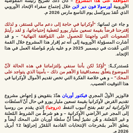
الموافقة على هذا المشروع
– كان ذلك تصريح
رئيسة المفوضية
الأوروبية
أورسولا فون دير لاين
خلال إجتماع
سفراء الإتحاد الأوروبي
الذي عُقدَ ببروكسل يوم التاسع مارس 2026 م.
و جاء عن لسانها:
"أوكرانيا في حاجة إلى دعم مالي مُستقر، و لذلك
إقترحنا قرضاً بقيمة تسعين مليار يورو لتغطية إحتياجاتها، وَ لقد رأيتمْ
الصعوبات التي واجهتنا للحصول على المُوافقة النهائية"
– و قد
أشارت المسؤولة الأوروبية إلى أنه تم إقرار هذا المشروع خلال القمة
التي عُقدت في
ديسمبر 2025 م
و عليه يلزم مُواصلة العمل في هذا
الإتجاه.
مُستدركــةً:
"أؤكدُ لكن بأننا سنفي بإلتزاماتنا في هذه الحالة لأنّ
الموضوع يتعلّق بمصداقيتنا وَ الأهم من ذلك – بأمنِنا الذي يتواجد على
المحك"
– و هي
خلاصة الفكرة التي تخص تقديم الأموال لأوكرانيا في
هذا التوقيت العصيب.
فالوزير الأولُ المجري
فيكتور أوربان
هدّدَ بتقويض وَ إجهاض مشروع
تقديم القرض لأوكرانيا بقيمة تسعين مليار يورو في حال أنّ
السلطات
الأوكرانية لم تقم بفتح أنبوب النفط
(دروجبا)
الذي يقدم من روسيا
إلى المجر عبر الآراضي الأوكرانية – و هو شرطُ من الشروط المُعلنة
و غير المُعلنة. و هُن نشيرُ أيضاً أنَّ سلطة أوربان
على المحك
أيضاً و
يتعلق الأمر بمُخرجات الإنتخابات القادمة المُقرّر إجراؤها 12 أبريل
2026 م.