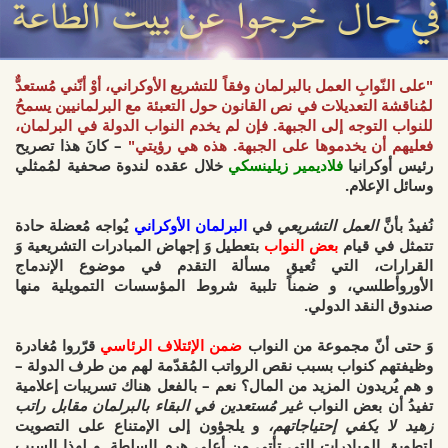
"على النّوابِ العمل بالبرلمان وفقاً للتشريع الأوكراني، أوْ أنّني مُستعدٌّ
لمُناقشة التعديلات في نص القانون حول التعبئة مع البرلمانيين يسمحُ
للنواب التوجه إلى الجبهة. فإن لم يخدم النواب الدولة في البرلمان،
فعليهم أن يخدموها على الجبهة. هذه هي رؤيتي"
– كانَ هذا تصريح
رئيس أوكرانيا
فلاديمير زيلينسكي
خلال عقده لندوة صحفية لمُمثلي
وسائل الإعلام.
نُفيدُ بأنَّ
العمل التشريعي
في
البرلمان الأوكراني
يُواجه مُعضلة حادة
تتمثل في قيام
بعض النواب
بتعطيل وَ إجهاض المبادرات التشريعية وَ
القرارات، التي
تُعيق مسألة التقدم في موضوع الإندماج
الأوروأطلسي،
و ضمناً تلبية شروط المؤسسات التمويلية منها
صندوق النقد الدولي.
وَ حتى أنّ مجموعة من النواب
ضمن الإئتلاف الرئاسي
قرّروا
مُغادرة
وظيفتهم كنواب بسبب نقص الرواتب المُقدّمة لهم من طرف الدولة
–
و هم يُريدون المزيد من المال؟ نعم – بالفعل هناك تسريبات إعلامية
تفيدُ أن بعض النواب
غير مُستعدين في البقاء بالبرلمان مقابل راتب
زهيد لا يكفي إحتياجاتهم،
و يلجؤون إلى
الإمتناع على التصويت
لتطويق المبادرات التي تأتي من أعلى هرم السلطة.
و لهذا السبب