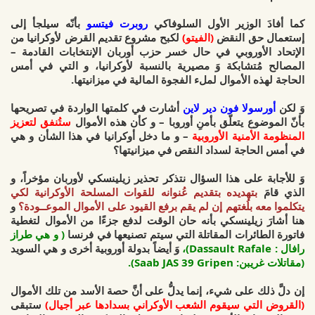
كما أفادَ
الوزير الأول السلوفاكي
روبرت فيتسو
بأنّه سيلجأ إلى
إستعمال حق النقض
(الفيتو)
لكبح مشروع تقديم القرض لأوكرانيا من
الإتحاد الأوروبي
في حال خسر حزب أوربان الإنتخابات القادمة –
المصالح مُتشابكة وَ مصيرية بالنسبة لأوكرانيا، و التي في أمس
الحاجة لهذه الأموال لملء الفجوة المالية في ميزانيتها.
وَ لكن
أورسولا فون دير لاين
أشارت في كلمتها الواردة في تصريحها
بأنّ
الموضوع يتعلّق بأمنِ أوروبا
– و كأن هذه الأموال
ستُنفق لتعزيز
المنظومة الأمنية الأوروبية
– و ما دخل أوكرانيا في هذا الشأن و هي
في أمس الحاجة لسداد النقص في ميزانيتها؟
وَ للأجابة على هذا السؤال نتذكر تحذير زيلينسكي لأوربان مؤخراً،
و
الذي قامَ
بتهديده بتقديم عُنوانه للقوات المسلحة الأوكرانية لكي
يتكلموا معه بلُغتهم إن لم يقم برفع القيود على الأموال الموعــودة؟
و
هنا أشارَ زيلينسكي بأنه حان الوقت لدفع جزءًا من الأموال لتغطية
فاتورة الطائرات المقاتلة التي سيتم تصنيعها في فرنسا
( و هي طراز
رافال : Dassault Rafale)،
وَ أيضاً بدولة أوروبية أخرى و هي السويد
(مقاتلات غريبن: Saab JAS 39 Gripen).
إن دلَّ ذلك على شيء، إنما يدلُّ على أنَّ حصة الأسد
من تلك الأموال
(القروض التي سيقوم الشعب الأوكراني بسدادها عبر أجيال)
ستبقى